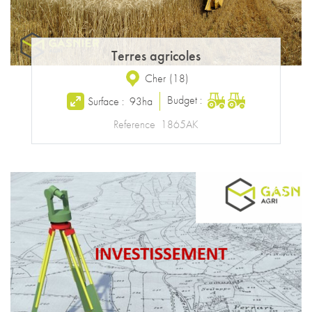
Terres agricoles
Cher
(
18
)
Budget :
Surface :
93ha
Reference
1865AK