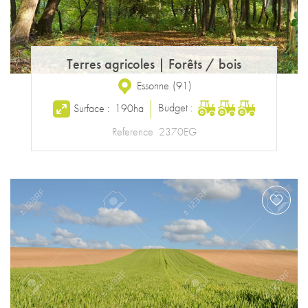
Terres agricoles
|
Forêts / bois
Essonne
(
91
)
Budget :
Surface :
190ha
Reference
2370EG