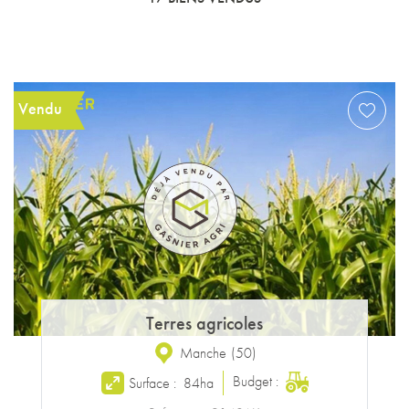
Vendu
Terres agricoles
Manche
(
50
)
Budget :
Surface :
84ha