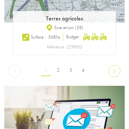
Terres agricoles
Eure-et-Loir
(
28
)
Budget :
Surface :
568ha
Reference
2298EG
Pagination
Page courante
Page
Page
Page
1
2
3
4
Page précédente
Page suiv