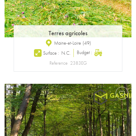
Terres agricoles
Maine-et-Loire
(
49
)
Budget :
Surface :
N.C.
Reference
2383EG