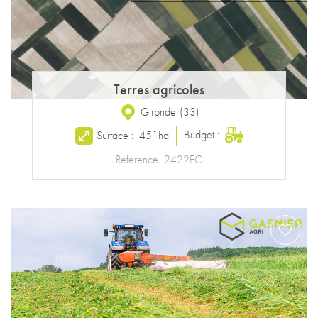
Terres agricoles
Gironde
(
33
)
Budget :
Surface :
451ha
Reference
2422EG