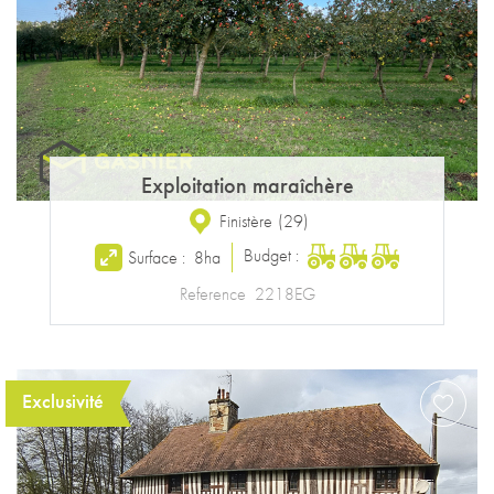
Exploitation maraîchère
Finistère
(
29
)
Budget :
Surface :
8ha
Reference
2218EG
Exclusivité