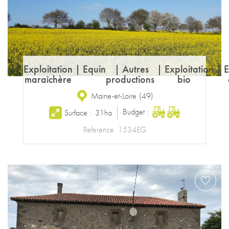
Exploitation
|
Equin
|
Autres
|
Exploitation
|
E
maraîchère
productions
bio
Maine-et-Loire
(
49
)
Budget :
Surface :
31ha
Reference
1534EG