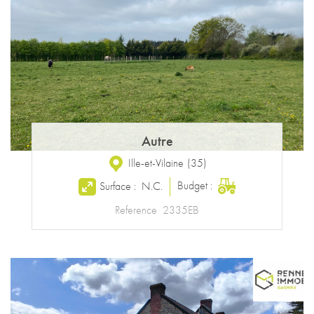
Autre
Ille-et-Vilaine
(
35
)
Budget :
Surface :
N.C.
Reference
2335EB