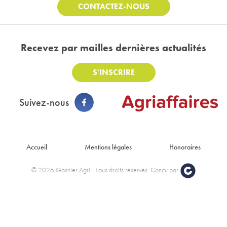
CONTACTEZ-NOUS
Recevez par mail
les dernières actualités
S'INSCRIRE
Suivez-nous
Footer : Menu
Accueil
Mentions légales
Honoraires
© 2026 Gasnier Agri - Tous droits réservés. Conçu par