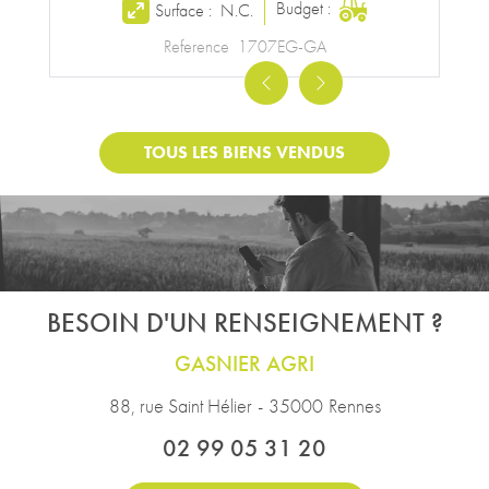
Budget :
Surface :
N.C.
Reference
1707EG-GA
Previous
Next
TOUS LES BIENS VENDUS
BESOIN D'UN RENSEIGNEMENT ?
GASNIER AGRI
88, rue Saint Hélier
-
35000
Rennes
02 99 05 31 20