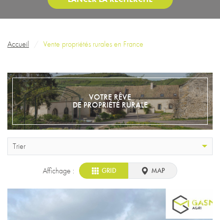
Fil d'Ariane
Accueil
Vente propriétés rurales en France
VOTRE RÊVE
DE PROPRIÉTÉ RURALE
Trier
Affichage :
GRID
MAP