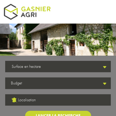
Aller au contenu principal
Surface en hectare
Localisation