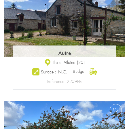
Autre
Ille-et-Vilaine
(
35
)
Budget :
Surface :
N.C.
Reference
2259EB