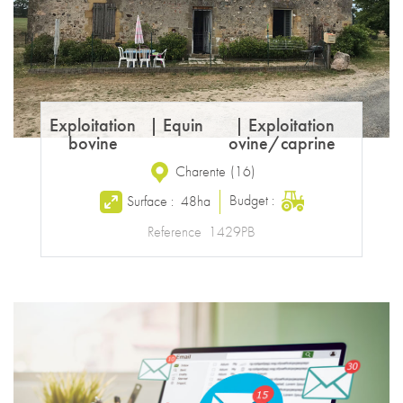
Exploitation
|
Equin
|
Exploitation
bovine
ovine/caprine
Charente
(
16
)
Budget :
Surface :
48ha
Reference
1429PB