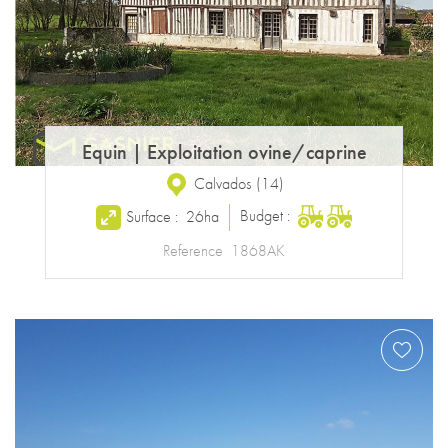
Equin
|
Exploitation ovine/caprine
Calvados
(
14
)
Budget :
Surface :
26ha
Reference
1868AK