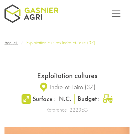
Aller au contenu principal
Fil d'Ariane
Accueil
Exploitation cultures Indre-et-Loire (37)
Exploitation cultures
Indre-et-Loire
(
37
)
Budget :
Surface :
N.C.
Reference
2223EG