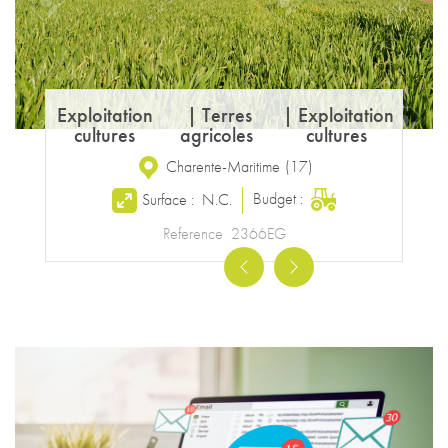
Exploitation
|
Terres
|
Exploitation
cultures
agricoles
cultures
Charente-Maritime
(
17
)
Budget :
Surface :
N.C.
Reference
2366EG
Previous
Next