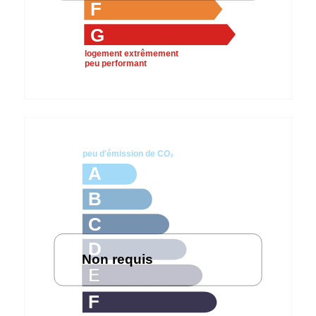
F
G
logement extrêmement
peu performant
peu d'émission de CO₂
A
B
C
D
Non requis
E
F