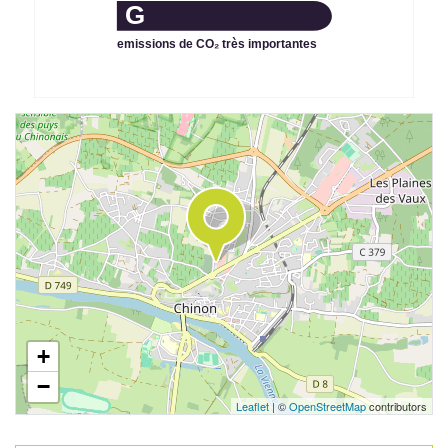
G
emissions de CO₂ très importantes
+
−
Leaflet
| ©
OpenStreetMap
contributors