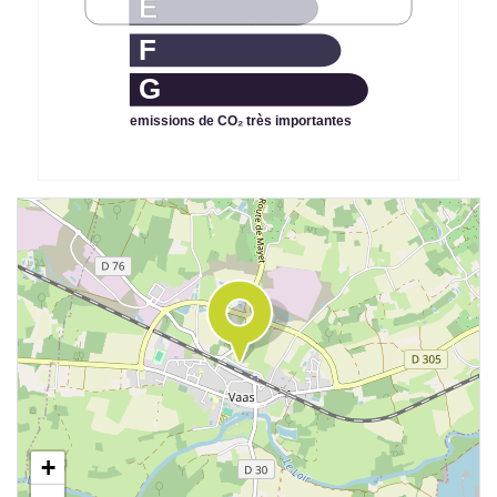
E
F
G
emissions de CO₂ très importantes
+