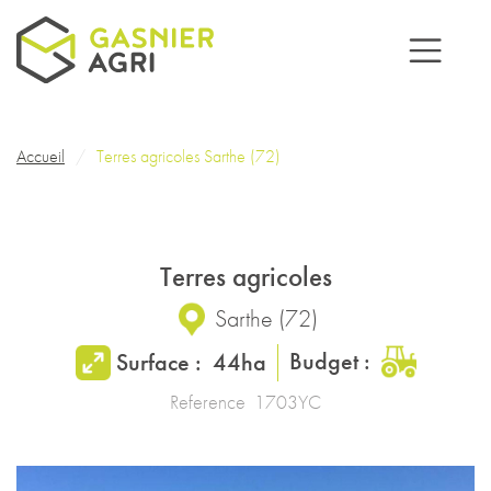
Aller au contenu principal
Fil d'Ariane
Accueil
Terres agricoles Sarthe (72)
Terres agricoles
Sarthe
(
72
)
Budget :
Surface :
44ha
Reference
1703YC