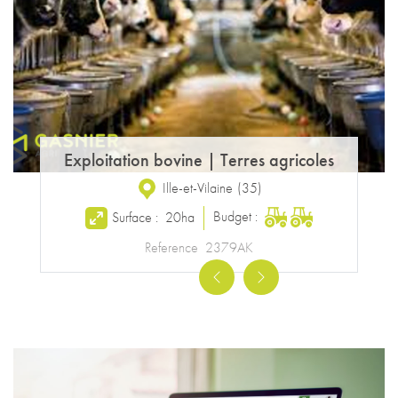
Exploitation bovine
|
Terres agricoles
Ille-et-Vilaine
(
35
)
Budget :
Surface :
20ha
Reference
2379AK
Previous
Next