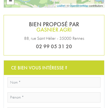
−
Leaflet
| ©
OpenStreetMap
contributors
BIEN PROPOSÉ PAR
GASNIER AGRI
88, rue Saint Hélier
-
35000
Rennes
02 99 05 31 20
CE BIEN VOUS INTÉRESSE ?