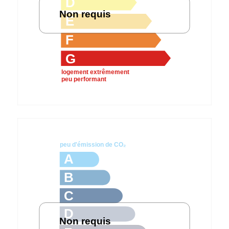
D
Non requis
E
F
G
logement extrêmement
peu performant
peu d'émission de CO₂
A
B
C
D
Non requis