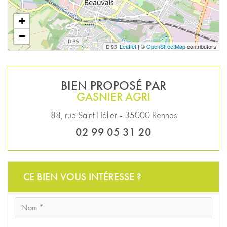
+
−
Leaflet
| ©
OpenStreetMap
contributors
BIEN PROPOSÉ PAR
GASNIER AGRI
88, rue Saint Hélier
-
35000
Rennes
02 99 05 31 20
CE BIEN VOUS INTÉRESSE ?