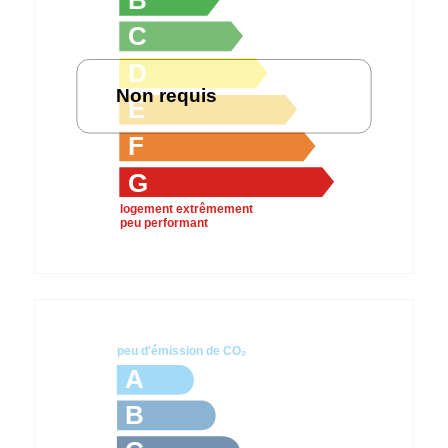
B
C
D
Non requis
E
F
G
logement extrêmement
peu performant
peu d'émission de CO₂
A
B