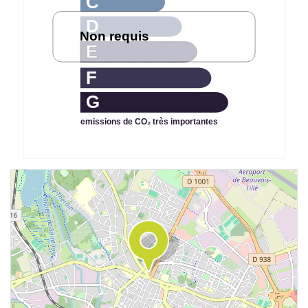
C
D
Non requis
E
F
G
emissions de CO₂ très importantes