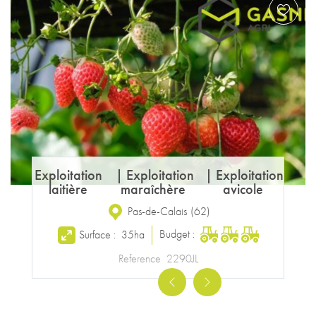
Exploitation
|
Exploitation
|
Exploitation
laitière
maraîchère
avicole
Pas-de-Calais
(
62
)
Budget :
Surface :
35ha
Reference
2290JL
Previous
Next