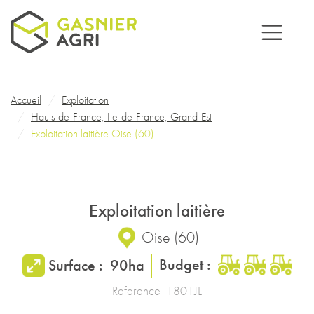
Aller au contenu principal
Fil d'Ariane
Accueil
Exploitation
Hauts-de-France, Ile-de-France, Grand-Est
Exploitation laitière Oise (60)
Exploitation laitière
Oise
(
60
)
Budget :
Surface :
90ha
Reference
1801JL