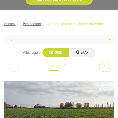
Fil d'Ariane
Accueil
Exploitation
Vente exploitation laitière en France
Trier
Affichage :
GRID
MAP
Pagination
Page courante
Page
1
2
Page précédente
Page suiv