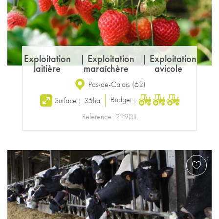
Exploitation
|
Exploitation
|
Exploitation
laitière
maraîchère
avicole
Pas-de-Calais
(
62
)
Budget :
Surface :
35ha
Reference
2290JL