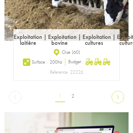
Exploitation
|
Exploitation
|
Exploitation
|
Exploi
laitière
bovine
cultures
cultur
Oise
(
60
)
Budget :
Surface :
200ha
Reference
2222JL
Pagination
Page courante
Page
1
2
Page précédente
Page suiv