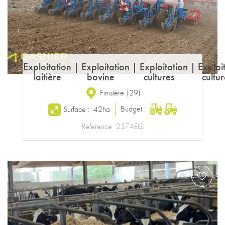
Exploitation
|
Exploitation
|
Exploitation
|
Exploi
laitière
bovine
cultures
cultur
Finistère
(
29
)
Budget :
Surface :
42ha
Reference
2374EG