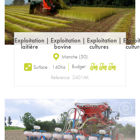
Exploitation
|
Exploitation
|
Exploitation
|
Exploi
laitière
bovine
cultures
cultur
Manche
(
50
)
Budget :
Surface :
140ha
Reference
2401AK