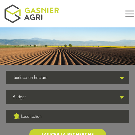
Aller au contenu principal
Surface en hectare
Localisation