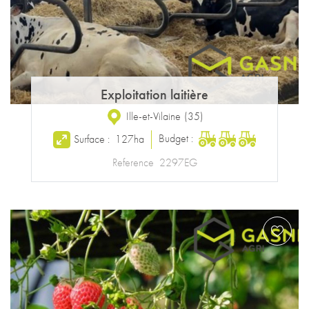
Exploitation laitière
Ille-et-Vilaine
(
35
)
Budget :
Surface :
127ha
Reference
2297EG