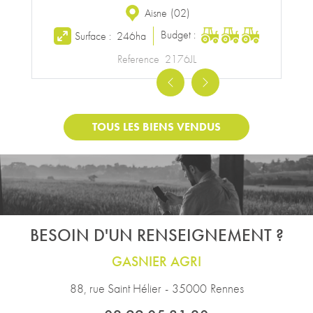
Aisne
(
02
)
Budget :
Surface :
246ha
Reference
2176JL
Previous
Next
TOUS LES BIENS VENDUS
BESOIN D'UN RENSEIGNEMENT ?
GASNIER AGRI
88, rue Saint Hélier
-
35000
Rennes