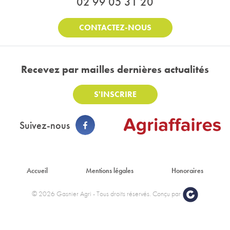
02 99 05 31 20
CONTACTEZ-NOUS
Recevez par mail
les dernières actualités
S'INSCRIRE
Suivez-nous
Footer : Menu
Accueil
Mentions légales
Honoraires
© 2026 Gasnier Agri - Tous droits réservés. Conçu par