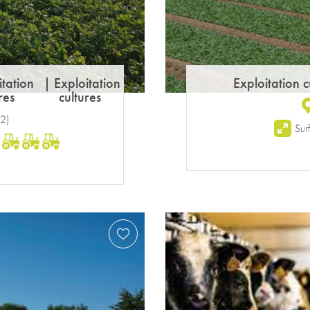
itation
|
Exploitation
Exploitation c
res
cultures
2
)
Sur
: