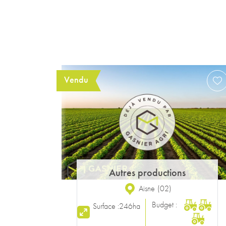
Exclusivité
Exploitation
|
Exploitation
cultures
cultures
Orne
(
61
)
Budget :
Surface :
67ha