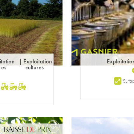
itation
|
Exploitation
Exploitatio
res
cultures
Surfa
: