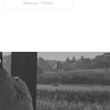
Reference
1201AJM
?