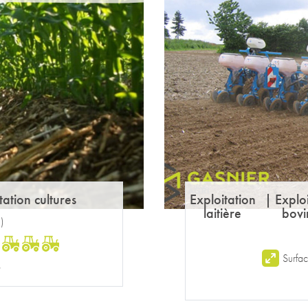
tation cultures
Exploitation
|
Exploi
laitière
bovi
1
)
:
Surfa
G