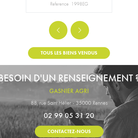
Reference
1801JL
Previous
Next
TOUS LES BIENS VENDUS
BESOIN D'UN RENSEIGNEMENT 
GASNIER AGRI
88, rue Saint Hélier
-
35000
Rennes
02 99 05 31 20
CONTACTEZ-NOUS