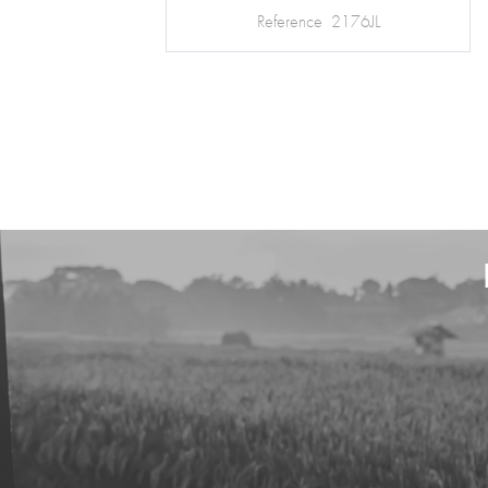
Reference
1871AK