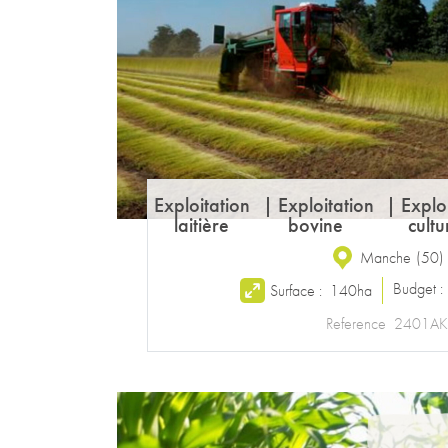
Exploitation
|
Exploitation
|
Explo
laitière
bovine
cultu
Manche
(
50
)
Budget 
Surface :
140ha
Reference
2401AK