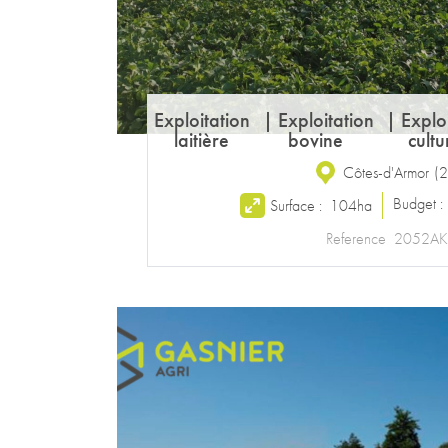
Exploitation
|
Exploitation
|
Explo
laitière
bovine
cultu
Côtes-d'Armor
(
2
Budget 
Surface :
104ha
Reference
2052AK