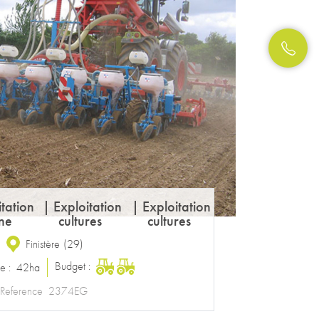
tation
|
Exploitation
|
Exploitation
ne
cultures
cultures
Finistère
(
29
)
Budget :
ce :
42ha
Reference
2374EG