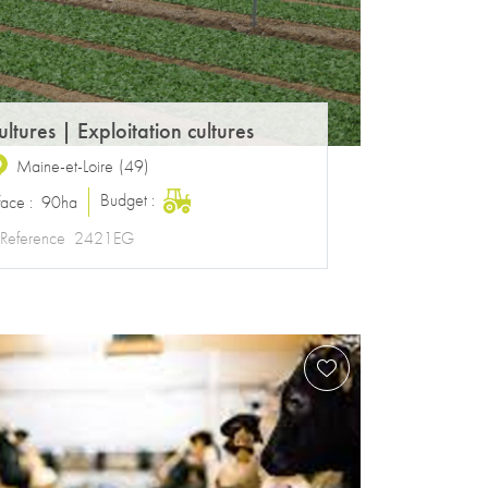
ultures
|
Exploitation cultures
Maine-et-Loire
(
49
)
Budget :
face :
90ha
Reference
2421EG