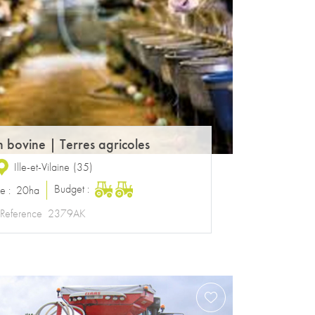
n bovine
|
Terres agricoles
Ille-et-Vilaine
(
35
)
Budget :
ce :
20ha
Reference
2379AK