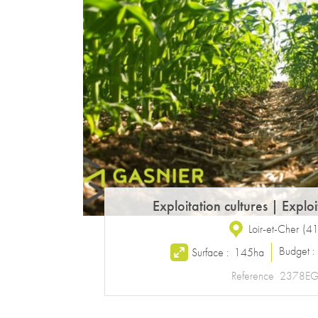
Exploitation cultures
|
Exploi
Loir-et-Cher
(
4
Budget 
Surface :
145ha
Reference
2378E