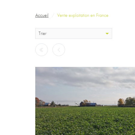
Fil d'Ariane
Accueil
Vente exploitation en France
Trier
Pagination
Page précédente
Page précédente