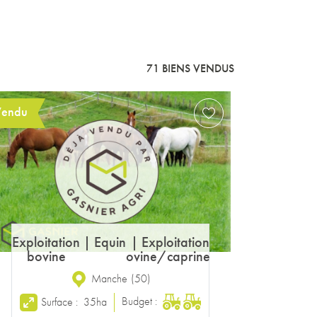
71 BIENS VENDUS
Vendu
Exploitation
|
Exploitation
cultures
maraîchère
Yvelines
(
78
)
Budget :
Surface :
205ha