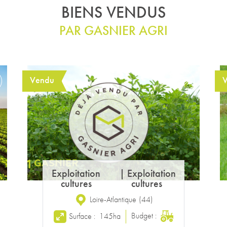
BIENS VENDUS
PAR GASNIER AGRI
Vendu
Exploitation
|
Exploitation
laitière
bovine
Oise
(
60
)
Budget :
Surface :
90ha