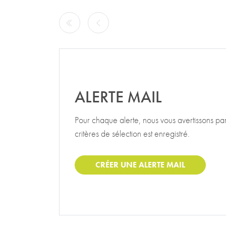
Pagination
Page précédente
Page précédente
ALERTE MAIL
Pour chaque alerte, nous vous avertissons p
critères de sélection est enregistré.
CRÉER UNE ALERTE MAIL