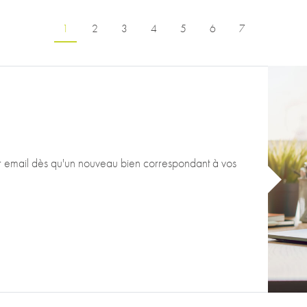
Page courante
Page
Page
Page
Page
Page
Page
1
2
3
4
5
6
7
ar email dès qu'un nouveau bien correspondant à vos