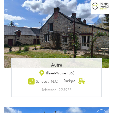
Autre
Ille-et-Vilaine
(
35
)
Budget :
Surface :
N.C.
Reference
2259EB