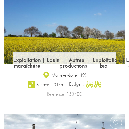
Exploitation
|
Equin
|
Autres
|
Exploitation
|
E
maraîchère
productions
bio
Maine-et-Loire
(
49
)
Budget :
Surface :
31ha
Reference
1534EG