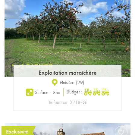
Exploitation maraîchère
Finistère
(
29
)
Budget :
Surface :
8ha
Reference
2218EG
Exclusivité