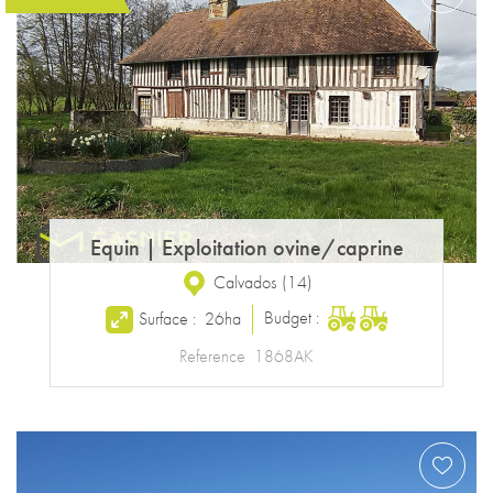
Equin
|
Exploitation ovine/caprine
Calvados
(
14
)
Budget :
Surface :
26ha
Reference
1868AK