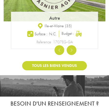
Autre
Ille-et-Vilaine
(
35
)
Budget :
Surface :
N.C.
Reference
1707EG-GA
Previous
Next
TOUS LES BIENS VENDUS
BESOIN D'UN RENSEIGNEMENT ?