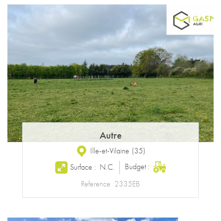
Autre
Ille-et-Vilaine
(
35
)
Budget :
Surface :
N.C.
Reference
2335EB