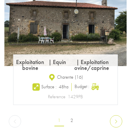
Exploitation
|
Equin
|
Exploitation
bovine
ovine/caprine
Charente
(
16
)
Budget :
Surface :
48ha
Reference
1429PB
Pagination
Page courante
Page
1
2
Page précédente
Page suiv