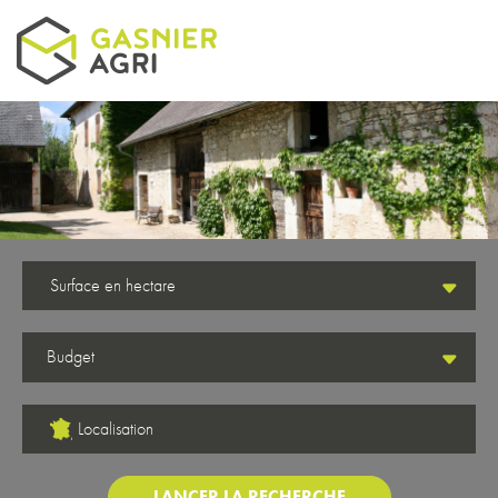
Aller au contenu principal
Surface en hectare
Localisation